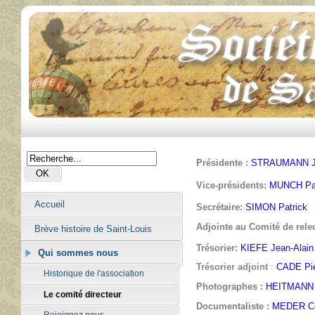
Présidente :
STRAUMANN J
Vice-présidents:
MUNCH Pau
Accueil
Secrétaire:
SIMON Patrick
Adjointe au Comité de relec
Brève histoire de Saint-Louis
Trésorier:
KIEFE Jean-Alain
Qui sommes nous
Trésorier adjoint
:
CADE Pie
Historique de l'association
Photographes :
HEITMANN B
Le comité directeur
Documentaliste :
MEDER Cé
Rejoignez nous