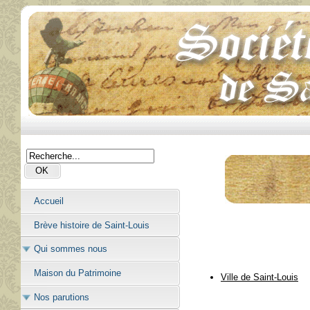
Accueil
Brève histoire de Saint-Louis
Qui sommes nous
Maison du Patrimoine
Ville de Saint-Louis
Nos parutions