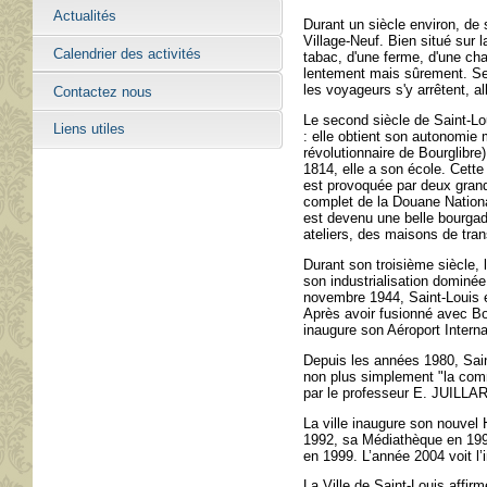
Actualités
Durant un siècle environ, de 
Village-Neuf. Bien situé su
Calendrier des activités
tabac, d'une ferme, d'une ch
lentement mais sûrement. Se
les voyageurs s'y arrêtent, a
Contactez nous
Le second siècle de Saint-L
Liens utiles
: elle obtient son autonomie 
révolutionnaire de Bourglibre
1814, elle a son école. Cette
est provoquée par deux grand
complet de la Douane Nationa
est devenu une belle bourgad
ateliers, des maisons de trans
Durant son troisième siècle,
son industrialisation dominée
novembre 1944, Saint-Louis es
Après avoir fusionné avec Bo
inaugure son Aéroport Interna
Depuis les années 1980, Saint
non plus simplement "la comm
par le professeur E. JUILLA
La ville inaugure son nouvel
1992, sa Médiathèque en 199
en 1999. L’année 2004 voit l
La Ville de Saint-Louis affir